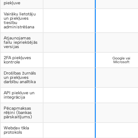
piekļuve
Vairāku lietotāju
un piekļuves
tiesību
administrēšana
Atjaunojamas
failu iepriekšējās
versijas
2FA piekļuves
Google vai
kontrole
Microsoft
Drošības žurnāls
un piekļuves
darbību analītika
API piekluve un
integrācija
Pēcapmaksas
rēķini (bankas
pārskaitījums)
Webdav tīkla
protokols