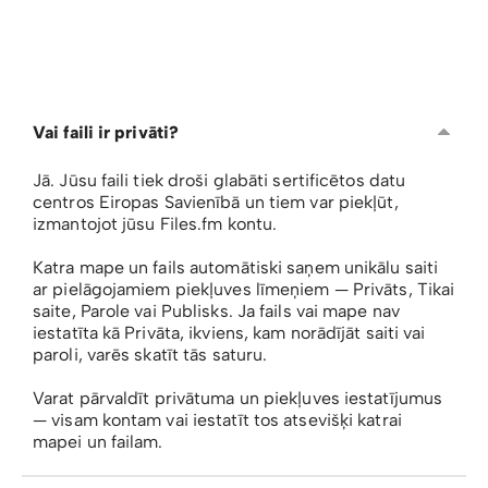
Vai faili ir privāti?
Jā. Jūsu faili tiek droši glabāti sertificētos datu
centros Eiropas Savienībā un tiem var piekļūt,
izmantojot jūsu Files.fm kontu.
Katra mape un fails automātiski saņem unikālu saiti
ar pielāgojamiem piekļuves līmeņiem — Privāts, Tikai
saite, Parole vai Publisks. Ja fails vai mape nav
iestatīta kā Privāta, ikviens, kam norādījāt saiti vai
paroli, varēs skatīt tās saturu.
Varat pārvaldīt privātuma un piekļuves iestatījumus
— visam kontam vai iestatīt tos atsevišķi katrai
mapei un failam.