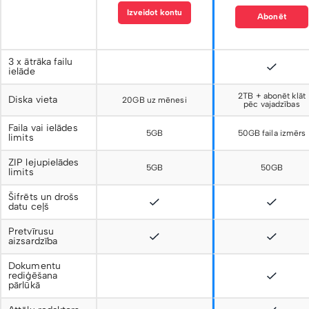
Izveidot kontu
Abonēt
3 x ātrāka failu
ielāde
2TB + abonēt klāt
Diska vieta
20GB uz mēnesi
pēc vajadzības
Faila vai ielādes
5GB
50GB faila izmērs
limits
ZIP lejupielādes
5GB
50GB
limits
Šifrēts un drošs
datu ceļš
Pretvīrusu
aizsardzība
Dokumentu
rediģēšana
pārlūkā