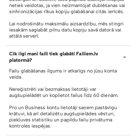
netiek veidotas, ja vien neizmantojat dublēšanas vai
sinhronizācijas rīkus kopiju glabāšanai citās ierīcēs.
Lai nodrošinātu maksimālu aizsardzību, mēs stingri
iesakām saglabāt pilnu datu kopiju savā datorā vai
attālā serverī.
Cik ilgi mani faili tiek glabāti Failiem.lv
platormā?
Failu glabāšanas ilgums ir atkarīgs no jūsu konta
veida.
Nereģistrēti vai bezmaksas lietotāji var
augšupielādēt un koplietot failus līdz 60 dienām.
Pro un Business kontu lietotāji saņem pastāvīgu
krātuvi, kā arī detalizētu augšupielādes vēsturi,
piekļuves statistiku un papildu failu privātuma
kontroles iespējas.