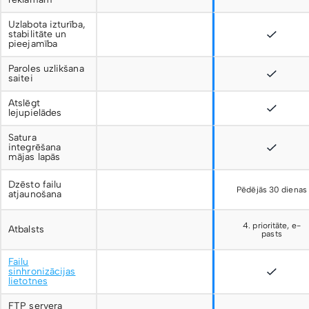
Uzlabota izturība,
stabilitāte un
pieejamība
Paroles uzlikšana
saitei
Atslēgt
lejupielādes
Satura
integrēšana
mājas lapās
Dzēsto failu
Pēdējās 30 dienas
atjaunošana
4. prioritāte, e-
Atbalsts
pasts
Failu
sinhronizācijas
lietotnes
FTP servera