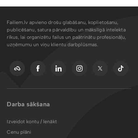
Failiem.lv apvieno drošu glabāšanu, koplietošanu,
publicēšanu, satura pārvaldību un mākslīgā intelekta
rīkus, lai organizētu failus un paātrinātu profesionāļu,
uzņēmumu un viņu klientu darbplūsmas.
Darba sākšana
Izveidot kontu / Ienākt
Cenu plāni