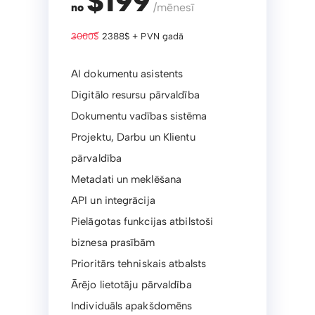
$199
no
/mēnesī
3000$
2388$ + PVN gadā
AI dokumentu asistents
Digitālo resursu pārvaldība
Dokumentu vadības sistēma
Projektu, Darbu un Klientu
pārvaldība
Metadati un meklēšana
API un integrācija
Pielāgotas funkcijas atbilstoši
biznesa prasībām
Prioritārs tehniskais atbalsts
Ārējo lietotāju pārvaldība
Individuāls apakšdomēns