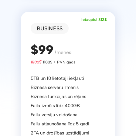
Ietaupīsi 312$
BUSINESS
$99
/mēnesī
1500$
1188$ + PVN gadā
5TB un 10 lietotāji iekļauti
Biznesa serveru līmenis
Biznesa funkcijas un rēķins
Faila izmērs līdz 400GB
Failu versiju veidošana
Failu atjaunošana līdz 5 gadi
2FA un drošības uzstādījumi