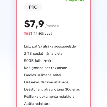
Ietaupīsi 24$
PRO
$7,9
/mēnesī
118,8$
94,80$ gadā
Līdz pat 3x ātrāka augšupielāde
2 TB paplašināma vieta
50GB faila izmērs
Kopīgošana bez reklāmām
Paroles uzlikšana saitei
Dzēšanas datuma uzlikšana
Dzēsto failu atjaunošana 30dienas
Reāllaika dokumentu redaktors
Attēlu redaktors