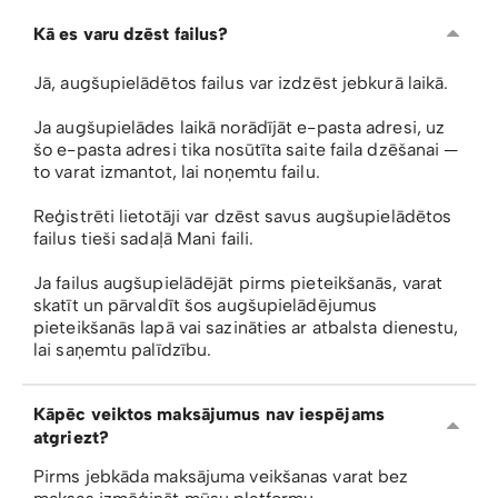
Kā es varu dzēst failus?
Jā, augšupielādētos failus var izdzēst jebkurā laikā.
Ja augšupielādes laikā norādījāt e-pasta adresi, uz
šo e-pasta adresi tika nosūtīta saite faila dzēšanai —
to varat izmantot, lai noņemtu failu.
Reģistrēti lietotāji var dzēst savus augšupielādētos
failus tieši sadaļā Mani faili.
Ja failus augšupielādējāt pirms pieteikšanās, varat
skatīt un pārvaldīt šos augšupielādējumus
pieteikšanās lapā vai sazināties ar atbalsta dienestu,
lai saņemtu palīdzību.
Kāpēc veiktos maksājumus nav iespējams
atgriezt?
Pirms jebkāda maksājuma veikšanas varat bez