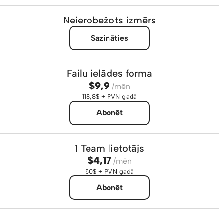
Neierobežots izmērs
Sazināties
Failu ielādes forma
$9,9
/mēn
118,8$ + PVN gadā
Abonēt
1 Team lietotājs
$4,17
/mēn
50$ + PVN gadā
Abonēt