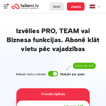
Ieiet
Jauns
Izvēlies PRO, TEAM vai
Biznesa funkcijas. Abonē klāt
vietu pēc vajadzības
Ietaupi līdz 24%
Maksāt katru mēnesi
Maksāt par gadu
Visizdevīgākais