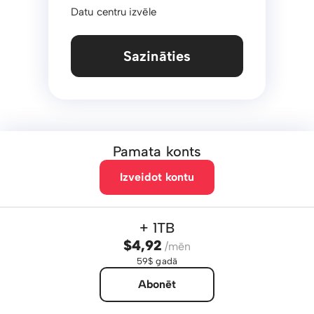
Datu centru izvēle
Sazināties
Pamata konts
Izveidot kontu
+ 1TB
$4,92
/mēn
59$ gadā
Abonēt