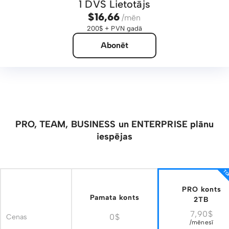
1 DVS Lietotājs
$16,66
/mēn
200$ + PVN gadā
Abonēt
PRO, TEAM, BUSINESS un ENTERPRISE plānu
iespējas
TOP
PRO konts
Pamata konts
2TB
7,90$
0$
Cenas
/mēnesī