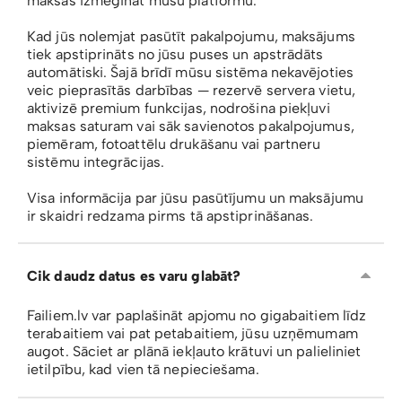
maksas izmēģināt mūsu platformu.
Kad jūs nolemjat pasūtīt pakalpojumu, maksājums
tiek apstiprināts no jūsu puses un apstrādāts
automātiski. Šajā brīdī mūsu sistēma nekavējoties
veic pieprasītās darbības — rezervē servera vietu,
aktivizē premium funkcijas, nodrošina piekļuvi
maksas saturam vai sāk savienotos pakalpojumus,
piemēram, fotoattēlu drukāšanu vai partneru
sistēmu integrācijas.
Visa informācija par jūsu pasūtījumu un maksājumu
ir skaidri redzama pirms tā apstiprināšanas.
Cik daudz datus es varu glabāt?
Failiem.lv var paplašināt apjomu no gigabaitiem līdz
terabaitiem vai pat petabaitiem, jūsu uzņēmumam
augot. Sāciet ar plānā iekļauto krātuvi un palieliniet
ietilpību, kad vien tā nepieciešama.