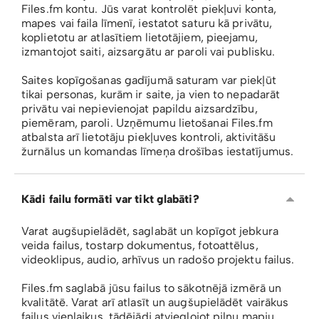
Files.fm kontu. Jūs varat kontrolēt piekļuvi konta,
mapes vai faila līmenī, iestatot saturu kā privātu,
koplietotu ar atlasītiem lietotājiem, pieejamu,
izmantojot saiti, aizsargātu ar paroli vai publisku.
Saites kopīgošanas gadījumā saturam var piekļūt
tikai personas, kurām ir saite, ja vien to nepadarāt
privātu vai nepievienojat papildu aizsardzību,
piemēram, paroli. Uzņēmumu lietošanai Files.fm
atbalsta arī lietotāju piekļuves kontroli, aktivitāšu
žurnālus un komandas līmeņa drošības iestatījumus.
Kādi failu formāti var tikt glabāti?
Varat augšupielādēt, saglabāt un kopīgot jebkura
veida failus, tostarp dokumentus, fotoattēlus,
videoklipus, audio, arhīvus un radošo projektu failus.
Files.fm saglabā jūsu failus to sākotnējā izmērā un
kvalitātē. Varat arī atlasīt un augšupielādēt vairākus
failus vienlaikus, tādējādi atvieglojot pilnu mapju,