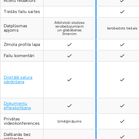
Attēlu redaktors
Tiešās failu saites
Atbilstoši slodzes
Datplūsmas
ierobežojumiem
Ierobežots tiešais
apjoms
un glabāšanas
līmenim
Zīmola profila lapa
Failu komentāri
Digitālā satura
pārdošana
Dokumentu
eParakstīšana
Privātas
Izmēģinājums
videokonferences
Dalīšanās bez
reklāmām