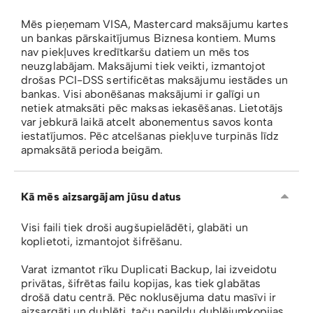
Mēs pieņemam VISA, Mastercard maksājumu kartes
un bankas pārskaitījumus Biznesa kontiem. Mums
nav piekļuves kredītkaršu datiem un mēs tos
neuzglabājam. Maksājumi tiek veikti, izmantojot
drošas PCI-DSS sertificētas maksājumu iestādes un
bankas. Visi abonēšanas maksājumi ir galīgi un
netiek atmaksāti pēc maksas iekasēšanas. Lietotājs
var jebkurā laikā atcelt abonementus savos konta
iestatījumos. Pēc atcelšanas piekļuve turpinās līdz
apmaksātā perioda beigām.
Kā mēs aizsargājam jūsu datus
Visi faili tiek droši augšupielādēti, glabāti un
koplietoti, izmantojot šifrēšanu.
Varat izmantot rīku Duplicati Backup, lai izveidotu
privātas, šifrētas failu kopijas, kas tiek glabātas
drošā datu centrā. Pēc noklusējuma datu masīvi ir
aizsargāti un dublēti, taču papildu dublējumkopijas