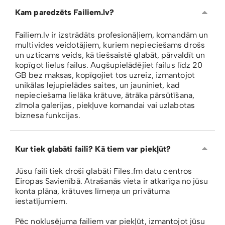
Kam paredzēts Failiem.lv?
Failiem.lv ir izstrādāts profesionāļiem, komandām un
multivides veidotājiem, kuriem nepieciešams drošs
un uzticams veids, kā tiešsaistē glabāt, pārvaldīt un
kopīgot lielus failus. Augšupielādējiet failus līdz 20
GB bez maksas, kopīgojiet tos uzreiz, izmantojot
unikālas lejupielādes saites, un jauniniet, kad
nepieciešama lielāka krātuve, ātrāka pārsūtīšana,
zīmola galerijas, piekļuve komandai vai uzlabotas
biznesa funkcijas.
Kur tiek glabāti faili? Kā tiem var piekļūt?
Jūsu faili tiek droši glabāti Files.fm datu centros
Eiropas Savienībā. Atrašanās vieta ir atkarīga no jūsu
konta plāna, krātuves līmeņa un privātuma
iestatījumiem.
Pēc noklusējuma failiem var piekļūt, izmantojot jūsu