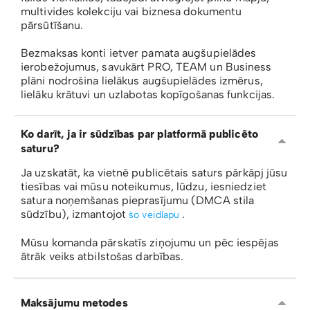
multivides kolekciju vai biznesa dokumentu
pārsūtīšanu.
Bezmaksas konti ietver pamata augšupielādes
ierobežojumus, savukārt PRO, TEAM un Business
plāni nodrošina lielākus augšupielādes izmērus,
lielāku krātuvi un uzlabotas kopīgošanas funkcijas.
Ko darīt, ja ir sūdzības par platformā publicēto
saturu?
Ja uzskatāt, ka vietnē publicētais saturs pārkāpj jūsu
tiesības vai mūsu noteikumus, lūdzu, iesniedziet
satura noņemšanas pieprasījumu (DMCA stila
sūdzību), izmantojot
.
šo veidlapu
Mūsu komanda pārskatīs ziņojumu un pēc iespējas
ātrāk veiks atbilstošas ​​darbības.
Maksājumu metodes