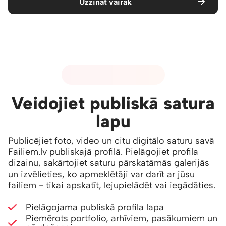
Uzzināt vairāk
06 - PUBLISKAIS SATURS
Veidojiet publiskā satura
lapu
Publicējiet foto, video un citu digitālo saturu savā
Failiem.lv publiskajā profilā. Pielāgojiet profila
dizainu, sakārtojiet saturu pārskatāmās galerijās
un izvēlieties, ko apmeklētāji var darīt ar jūsu
failiem - tikai apskatīt, lejupielādēt vai iegādāties.
Pielāgojama publiskā profila lapa
Piemērots portfolio, arhīviem, pasākumiem un