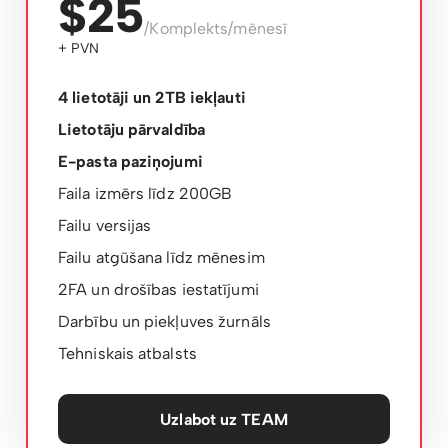
$25
/Komplekts/mēnesī
+ PVN
4 lietotāji un 2TB iekļauti
Lietotāju pārvaldība
E-pasta paziņojumi
Faila izmērs līdz 200GB
Failu versijas
Failu atgūšana līdz mēnesim
2FA un drošības iestatījumi
Darbību un piekļuves žurnāls
Tehniskais atbalsts
Uzlabot uz TEAM