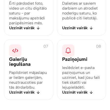
Ērti pārdodiet foto,
Dalieties ar saviem
video un citu digitālo
darbiem un atrodiet
saturu - par
noderīgu saturu, ko
maksājumu apstrādi
publicē citi lietotāji.
parūpēsimies mēs.
Uzzināt vairāk
Uzzināt vairāk
07
08
Galeriju
Paziņojumi
iegulšana
Ieslēdziet e-pasta
Papildiniet mājaslapu
paziņojumus un
ar lielām galerijām,
uzziniet, kad jūsu faili
neuztraucoties par
tiek skatīti vai
tās ātrdarbību.
lejupielādēti.
Uzzināt vairāk
Uzzināt vairāk