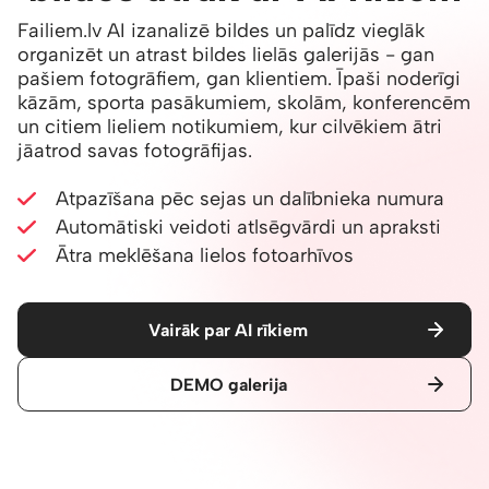
Failiem.lv AI izanalizē bildes un palīdz vieglāk
organizēt un atrast bildes lielās galerijās - gan
pašiem fotogrāfiem, gan klientiem. Īpaši noderīgi
kāzām, sporta pasākumiem, skolām, konferencēm
un citiem lieliem notikumiem, kur cilvēkiem ātri
jāatrod savas fotogrāfijas.
Atpazīšana pēc sejas un dalībnieka numura
Automātiski veidoti atlsēgvārdi un apraksti
Ātra meklēšana lielos fotoarhīvos
Vairāk par AI rīkiem
DEMO galerija