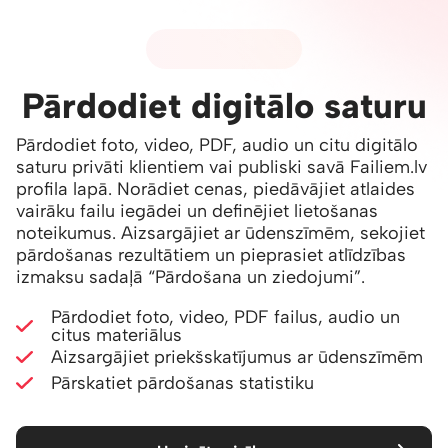
05 - PĀRDOŠANA
Pārdodiet digitālo saturu
Pārdodiet foto, video, PDF, audio un citu digitālo
saturu privāti klientiem vai publiski savā Failiem.lv
profila lapā. Norādiet cenas, piedāvājiet atlaides
vairāku failu iegādei un definējiet lietošanas
noteikumus. Aizsargājiet ar ūdenszīmēm, sekojiet
pārdošanas rezultātiem un pieprasiet atlīdzības
izmaksu sadaļā
“Pārdošana un ziedojumi”
.
Pārdodiet foto, video, PDF failus, audio un
citus materiālus
Aizsargājiet priekšskatījumus ar ūdenszīmēm
Pārskatiet pārdošanas statistiku