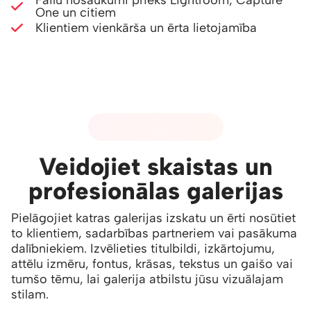
Failu nosaukumi priekš Lightroom, Capture
One un citiem
Klientiem vienkārša un ērta lietojamība
03 - GALERIJU DIZAINS
Veidojiet skaistas un
profesionālas galerijas
Pielāgojiet katras galerijas izskatu un ērti nosūtiet
to klientiem, sadarbības partneriem vai pasākuma
dalībniekiem. Izvēlieties titulbildi, izkārtojumu,
attēlu izmēru, fontus, krāsas, tekstus un gaišo vai
tumšo tēmu, lai galerija atbilstu jūsu vizuālajam
stilam.