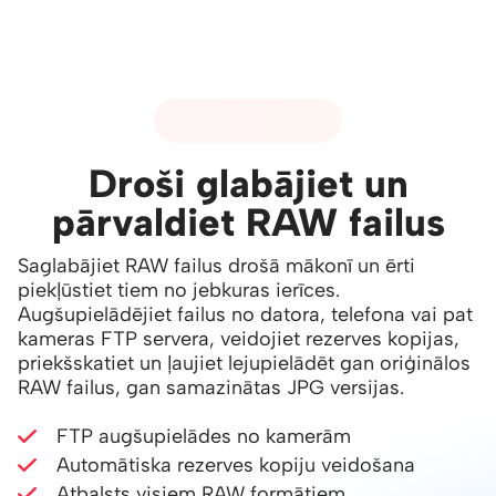
01 - RAW ATBALSTS
Droši glabājiet un
pārvaldiet RAW failus
Saglabājiet RAW failus drošā mākonī un ērti
piekļūstiet tiem no jebkuras ierīces.
Augšupielādējiet failus no datora, telefona vai pat
kameras FTP servera, veidojiet rezerves kopijas,
priekšskatiet un ļaujiet lejupielādēt gan oriģinālos
RAW failus, gan samazinātas JPG versijas.
FTP augšupielādes no kamerām
Automātiska rezerves kopiju veidošana
Atbalsts visiem RAW formātiem