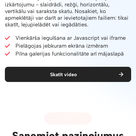
izkārtojumu - slaidrādi, režģi, horizontālu,
vertikālu vai saraksta skatu. Nosakiet, ko
apmeklētāji var darīt ar ievietotajiem failiem: tikai
skatīt, lejupielādēt vai iegādāties.
Vienkārša iegulšana ar Javascript vai iframe
Pielāgojas jebkuram ekrāna izmēram
Pilna galerijas funkcionalitāte arī mājaslapā
Skatīt video
08 - PAZIŅOJUMI
Saņemiet paziņojumus