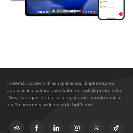
Failiem.lv apvieno drošu glabāšanu, koplietošanu,
publicēšanu, satura pārvaldību un mākslīgā intelekta
rīkus, lai organizētu failus un paātrinātu profesionāļu,
uzņēmumu un viņu klientu darbplūsmas.