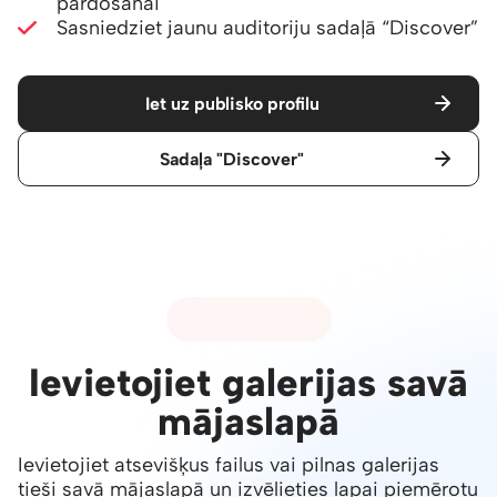
pārdošanai
Sasniedziet jaunu auditoriju sadaļā
“Discover”
Iet uz publisko profilu
Sadaļa "Discover"
07 - IEGULŠANA
Ievietojiet galerijas savā
mājaslapā
Ievietojiet atsevišķus failus vai pilnas galerijas
tieši savā mājaslapā un izvēlieties lapai piemērotu