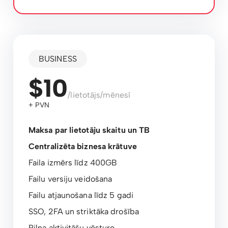
BUSINESS
$10
/lietotājs/mēnesī
+ PVN
Maksa par lietotāju skaitu un TB
Centralizēta biznesa krātuve
Faila izmērs līdz 400GB
Failu versiju veidošana
Failu atjaunošana līdz 5 gadi
SSO, 2FA un striktāka drošība
Pilna aktivitāšu vēsture