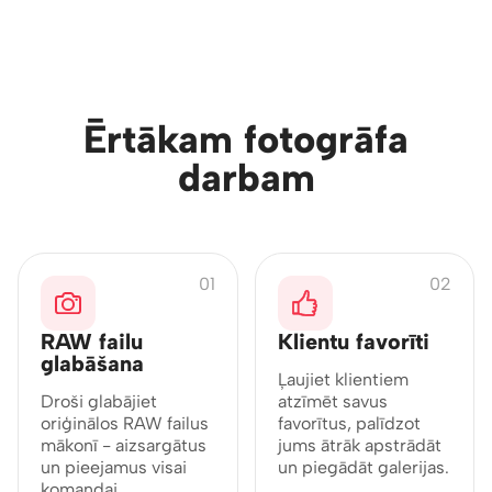
VISS NEPIECIEŠAMAIS VIENUVIET
Ērtākam fotogrāfa
darbam
01
02
RAW failu
Klientu favorīti
glabāšana
Ļaujiet klientiem
Droši glabājiet
atzīmēt savus
oriģinālos RAW failus
favorītus, palīdzot
mākonī - aizsargātus
jums ātrāk apstrādāt
un pieejamus visai
un piegādāt galerijas.
komandai.