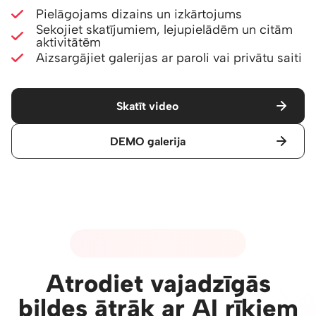
Pielāgojams dizains un izkārtojums
Sekojiet skatījumiem, lejupielādēm un citām
aktivitātēm
Aizsargājiet galerijas ar paroli vai privātu saiti
Skatīt video
DEMO galerija
04 - MĀKSLĪGĀ INTELEKTA RĪKI
Atrodiet vajadzīgās
bildes ātrāk ar AI rīkiem