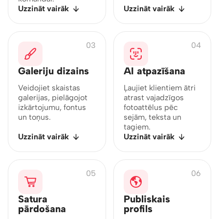
Uzzināt vairāk
Uzzināt vairāk
03
04
Galeriju dizains
AI atpazīšana
Veidojiet skaistas
Ļaujiet klientiem ātri
galerijas, pielāgojot
atrast vajadzīgos
izkārtojumu, fontus
fotoattēlus pēc
un toņus.
sejām, teksta un
tagiem.
Uzzināt vairāk
Uzzināt vairāk
05
06
Satura
Publiskais
pārdošana
profils