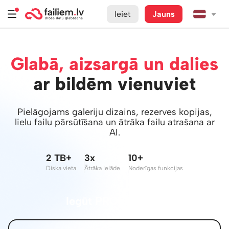
Ieiet
Jauns
Glabā, aizsargā un dalies
ar bildēm vienuviet
Pielāgojams galeriju dizains, rezerves kopijas,
lielu failu pārsūtīšana un ātrāka failu atrašana ar
AI.
2 TB+
3x
10+
Diska vieta
Ātrāka ielāde
Noderīgas funkcijas
Iegūt PRO iespējas