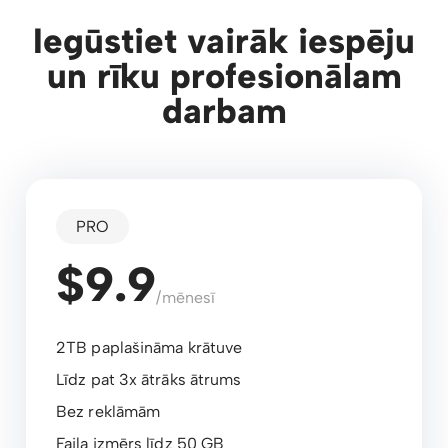
Iegūstiet vairāk iespēju
un rīku profesionālam
darbam
PRO
$9.9
/mēnesī
2TB paplašināma krātuve
Līdz pat 3x ātrāks ātrums
Bez reklāmām
Faila izmērs līdz 50 GB