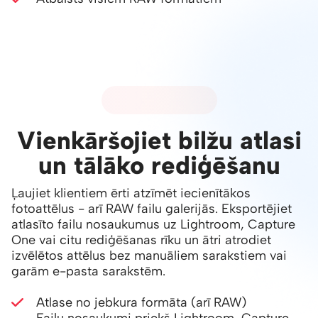
02 - FAILU ATLASE
Vienkāršojiet bilžu atlasi
un tālāko rediģēšanu
Ļaujiet klientiem ērti atzīmēt iecienītākos
fotoattēlus - arī RAW failu galerijās. Eksportējiet
atlasīto failu nosaukumus uz Lightroom, Capture
One vai citu rediģēšanas rīku un ātri atrodiet
izvēlētos attēlus bez manuāliem sarakstiem vai
garām e-pasta sarakstēm.
Atlase no jebkura formāta (arī RAW)