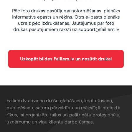
Pēc foto drukas pasūtījuma noformēšanas, pienāks
informatīvs epasts un rēķins. Otrs e-pasts pienāks
uzreiz pēc izdrukāšanas. Jautājumus par foto
drukas pasūtījumiem raksti uz
support@failiem.lv
Uzkopēt bildes Failiem.lv un nosūtīt drukai
Failiem.lv apvieno drošu glabāšanu, koplietošanu,
publicēšanu, satura pārvaldību un mākslīgā intelekta
rīkus, lai organizētu failus un paātrinātu profesionāļu,
uzņēmumu un viņu klientu darbplūsmas.