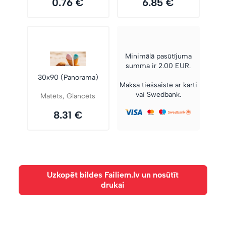
0.76 €
6.85 €
Minimālā pasūtījuma
summa ir 2.00 EUR.
30x90 (Panorama)
Maksā tiešsaistē ar karti
vai Swedbank.
Matēts, Glancēts
8.31 €
Uzkopēt bildes Failiem.lv un nosūtīt
drukai