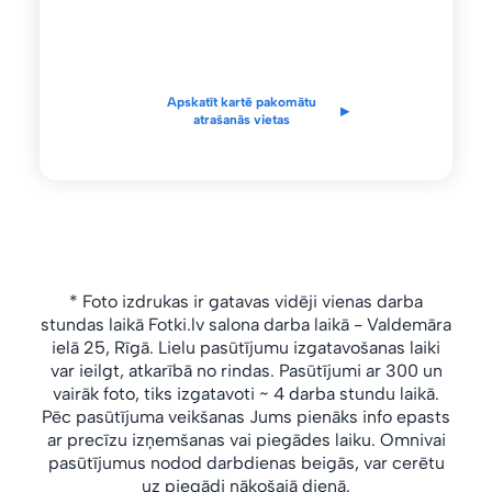
Apskatīt kartē pakomātu
▸
atrašanās vietas
* Foto izdrukas ir gatavas vidēji vienas darba
stundas laikā Fotki.lv salona
darba laikā
- Valdemāra
ielā 25, Rīgā.
Lielu pasūtījumu izgatavošanas laiki
var ieilgt, atkarībā no rindas.
Pasūtījumi ar 300 un
vairāk foto, tiks izgatavoti ~ 4 darba stundu laikā.
Pēc pasūtījuma veikšanas Jums pienāks info epasts
ar precīzu izņemšanas vai piegādes laiku. Omnivai
pasūtījumus nodod darbdienas beigās, var cerētu
uz piegādi nākošajā dienā.