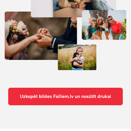
Uzkopēt bildes Failiem.lv un nosūtīt drukai