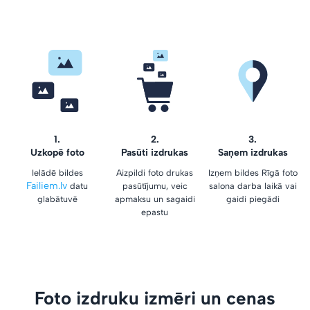
1.
2.
3.
Uzkopē foto
Pasūti izdrukas
Saņem izdrukas
Ielādē bildes
Aizpildi foto drukas
Izņem bildes Rīgā foto
Failiem.lv
datu
pasūtījumu, veic
salona darba laikā vai
glabātuvē
apmaksu un sagaidi
gaidi piegādi
epastu
Foto izdruku izmēri un cenas