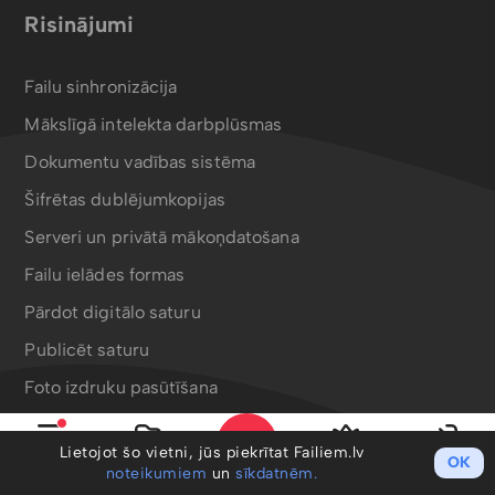
Risinājumi
Failu sinhronizācija
Mākslīgā intelekta darbplūsmas
Dokumentu vadības sistēma
Šifrētas dublējumkopijas
Serveri un privātā mākoņdatošana
Failu ielādes formas
Pārdot digitālo saturu
Publicēt saturu
Foto izdruku pasūtīšana
Bergafoto drukas produkti
Lietojot šo vietni, jūs piekrītat Failiem.lv
OK
Izvēlne
Mani faili
PRO
Ieiet
noteikumiem
un
sīkdatnēm.