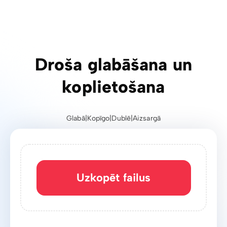
Uzticama un ātra lielu
failu pārsūtīšana
Uzkopēt failus