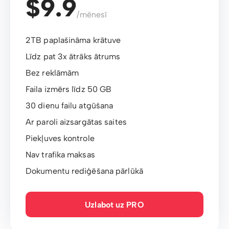
$9.9
/mēnesī
2TB paplašināma krātuve
Līdz pat 3x ātrāks ātrums
Bez reklāmām
Faila izmērs līdz 50 GB
30 dienu failu atgūšana
Ar paroli aizsargātas saites
Piekļuves kontrole
Nav trafika maksas
Dokumentu rediģēšana pārlūkā
Uzlabot uz PRO