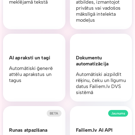
meklējamā tekstā
atbildes, izmantojot
privātus vai vadošos
mākslīgā intelekta
modeļus
AI apraksti un tagi
Dokumentu
automatizācija
Automātiski ģenerē
attēlu aprakstus un
Automātiski aizpildīt
tagus
rēķinu, čeku un līgumu
datus Failiem.lv DVS
sistēmā
BETA
Jaunums
Runas atpazīšana
Failiem.lv AI API