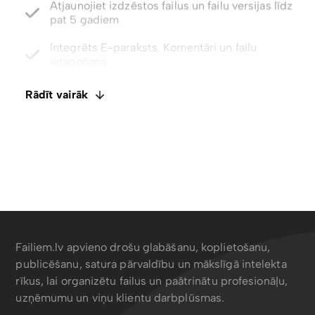
Integrēts E-paraksts. Komentāri un failu
ietagošana
Atspējot lejupielādes ar tikai skatīšanas piekļuvi
Rādīt vairāk
Meklēt saturu, metadatus, tagus un EXIF ​​datus
Failiem.lv apvieno drošu glabāšanu, koplietošanu,
publicēšanu, satura pārvaldību un mākslīgā intelekta
rīkus, lai organizētu failus un paātrinātu profesionāļu,
uzņēmumu un viņu klientu darbplūsmas.