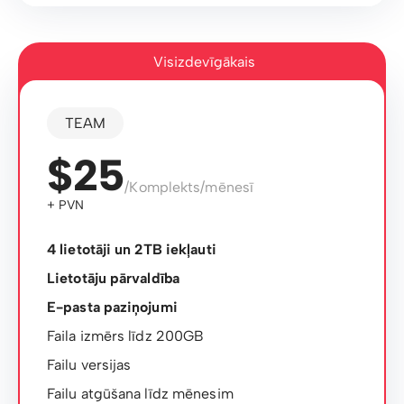
Visizdevīgākais
TEAM
$25
/Komplekts/mēnesī
+ PVN
4 lietotāji un 2TB iekļauti
Lietotāju pārvaldība
E-pasta paziņojumi
Faila izmērs līdz 200GB
Failu versijas
Failu atgūšana līdz mēnesim