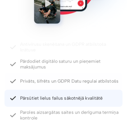
Pārdodiet digitālo saturu un pieņemiet
maksājumus
Privāts, šifrēts un GDPR Datu regulai atbilstošs
Pārsūtiet lielus failus sākotnējā kvalitātē
Paroles aizsargātas saites un derīguma termiņa
kontrole
Atjaunojiet izdzēstos failus un failu versijas līdz
pat 5 gadiem