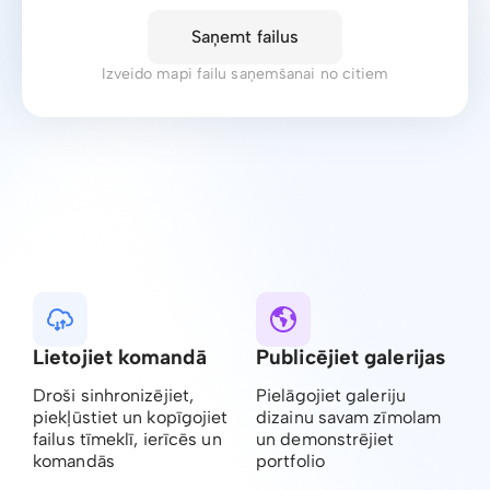
Saņemt failus
Izveido mapi failu saņemšanai no citiem
Lietojiet komandā
Publicējiet galerijas
Droši sinhronizējiet,
Pielāgojiet galeriju
piekļūstiet un kopīgojiet
dizainu savam zīmolam
failus tīmeklī, ierīcēs un
un demonstrējiet
komandās
portfolio