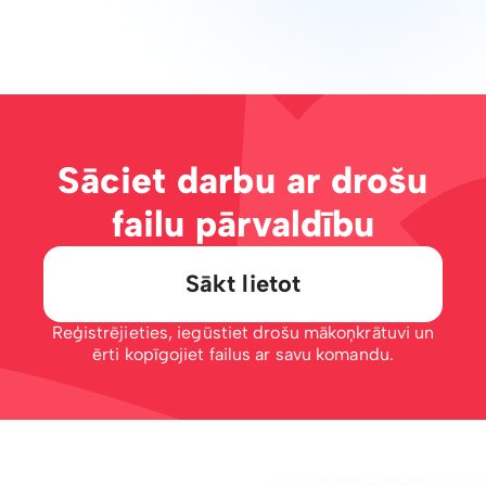
Sāciet darbu ar drošu
failu pārvaldību
Sākt lietot
Reģistrējieties, iegūstiet drošu mākoņkrātuvi un
ērti kopīgojiet failus ar savu komandu.