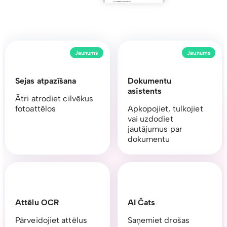
Jaunums
Jaunums
Sejas atpazīšana
Dokumentu
asistents
Ātri atrodiet cilvēkus
fotoattēlos
Apkopojiet, tulkojiet
vai uzdodiet
jautājumus par
dokumentu
Attēlu OCR
AI Čats
Pārveidojiet attēlus
Saņemiet drošas