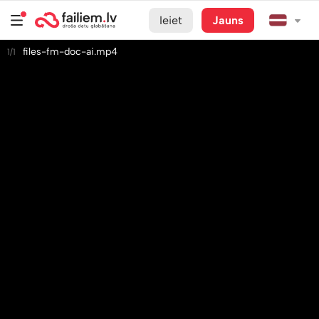
Ieiet
Jauns
files-fm-doc-ai.mp4
1/1