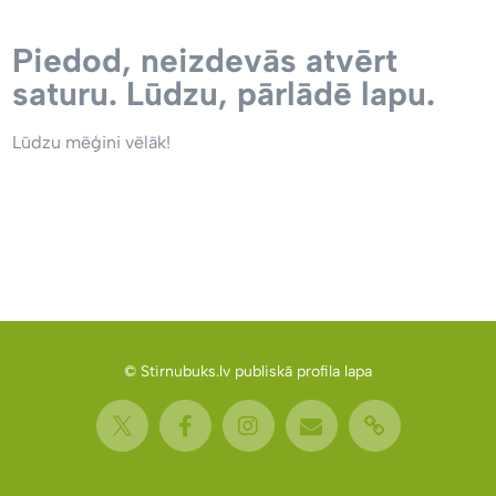
Piedod, neizdevās atvērt
saturu. Lūdzu, pārlādē lapu.
Lūdzu mēģini vēlāk!
© Stirnubuks.lv publiskā profila lapa