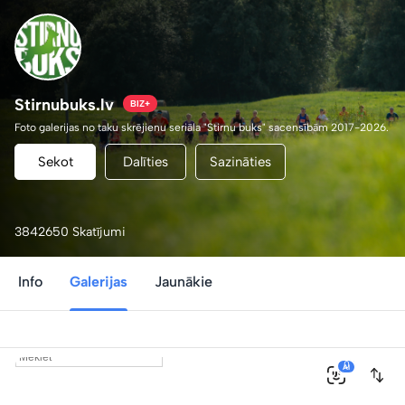
Stirnubuks.lv
BIZ+
Foto galerijas no taku skrējienu seriāla "Stirnu buks" sacensībām 2017-2026.
Sekot
Dalīties
Sazināties
3842650 Skatījumi
Info
Galerijas
Jaunākie
0
AI