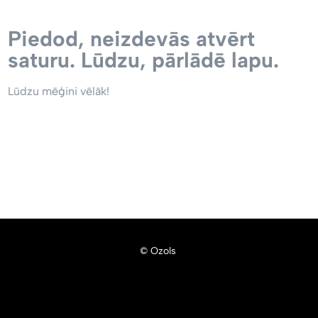
Piedod, neizdevās atvērt
saturu. Lūdzu, pārlādē lapu.
Lūdzu mēģini vēlāk!
© Ozols