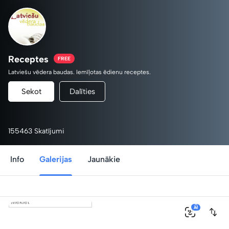
Receptes
FREE
Latviešu vēdera baudas. Iemīļotas ēdienu receptes.
Sekot
Dalīties
155463 Skatījumi
Info
Galerijas
Jaunākie
0
AI